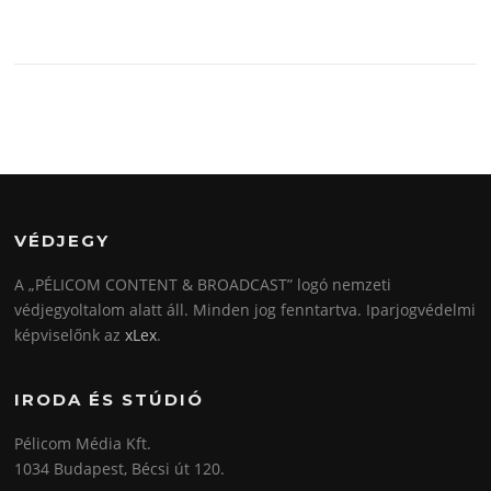
VÉDJEGY
A „PÉLICOM CONTENT & BROADCAST” logó nemzeti
védjegyoltalom alatt áll. Minden jog fenntartva. Iparjogvédelmi
képviselőnk az
xLex
.
IRODA ÉS STÚDIÓ
Pélicom Média Kft.
1034 Budapest, Bécsi út 120.